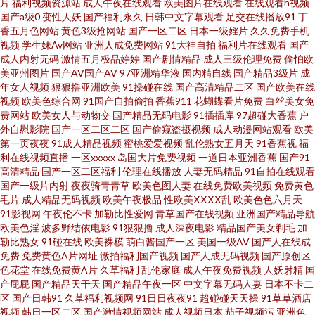
片
福利视频资源站
成人午夜在线观看
欧美图片在线观看
在线观看h视频
国产a级0
变性人妖
国产福利永久
日韩中文字幕观看
足交在线播放91
丁
香五月色网站
黄色3级抢网站
国产一区二区
日本一级婬片
久久免费手机
爱视频 日韩成人免费 久草国产原创 99精品99 色色欧美 另类成人专区 www艹
视频
学生妹Av网站
亚洲人成免费网站
91大神自拍
福利片在线观看
国产
成人内射无码
激情五月极品婷婷
国产剧情精品
成人三级伦理免费
偷怕欧
在线观看 午夜香蕉剧场 大香蕉55 97dyy伦理电影 日韩大片免费试看 国产传
美亚州图片
国产AV国产AV
97亚洲精华液
国内精自线
国产精品3级片
成
年女人视频
狠狠撸亚洲欧美
91操碰在线
国产高清精品二区
国产欧美在线
视频
欧美色综合网
91国产自拍偷拍
香蕉911
花蝴蝶看片免费
白丝美女免
媒说荡肏屄视频 91x视频大全 欧美A∨视频 超碰在桃 先锋成人Av 精品小电影
费网站
欧美女人与动物交
国产精品无码电影
91插插库
97超碰大香蕉
户
外自慰影院
国产一区二区二区
国产偷窥盗摄视频
成人动漫网站观看
欧美
99热超碰在线 久草众合网 97久草热 亚洲天堂午夜涩涩视频 老司机天堂 超碰
第一页夜夜
91成人精品视频
蜜桃爱爱视频
乱伦熟女五月天
91香蕉视
福
利在线视频直播
一区xxxxx
岛国大片免费视频
一道日本亚洲香蕉
国产91
高清精品
国产一区二区福利
伦理在线播放
人妻无码精品
91自拍在线观看
人人草人妻 香蕉视频www 精品不卡网 91青娱乐首页 四虎色综合 含羞草网站
国产一级片内射
夜夜骑青青草
欧美色图人妻
在线免费欧美视频
免费黄色
毛片
成人精品无码视频
欧美午夜极品
性欧美ⅩⅩⅩⅩ乱
欧美色色六月天
AV 91高跟丝袜啪啪 欧美不卡交配视频 波多野吉衣A片 网站黄最新在线浏览
91影视网
午夜伦不卡
加勒比性爱网
青草国产在线视频
亚洲国产精品导航
欧美色淫
波多野结依电影
91狠狠撸
成人深夜电影
精品国产美女剃毛
加
勒比熟女
91碰在线
欧美裸模
萌白酱国产一区
美国一级AV
国产人在线成
美女被入 www91色天堂 影音先锋福利精品 老司机大香蕉 av天堂吧 日韩国一
免费
免费黄色A片网址
微拍福利国产视频
国产人成无码视频
国产原创区
色花堂
在线免费黄A片
久草福利
乱伦家庭
成人午夜免费视频
人妖射精
国
级片 国产精区 97超碰人人操人人 日本成人在线播看 久草成人福利导航 91素
产屁屁
国产精品天干天
国产精品午夜一区
中文字幕无码人妻
日本不卡二
区
国产日韩91
久草福利视频网
91日日夜夜91
超碰碰天天操
91草草酒店
视频
韩日一区二区
国产激情视频网站
成人视频日本
茄子视频污
亚洲色
人在线 日本AV网站 成人影在线观看 91含羞草网站 欧美另类TS伪娘 成人精品