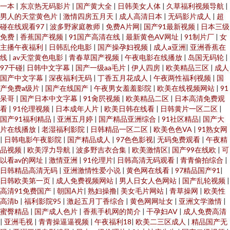
一本
|
东京热无码影片
|
国产黄大全
|
日韩美女人体
|
久草福利视频导航
|
男人的天堂黄色片
|
激情四房五月天
|
成人高清日本
|
无码影片成人
|
超
碰在线观看97
|
波多野家庭教师
|
免费A片网
|
国产91最新视频
|
日本三级
免费
|
香蕉国产视频
|
91国产高清在线
|
最新黄色AV网址
|
91制片厂
|
女
主播午夜福利
|
日韩乱伦电影
|
国产操孕妇视频
|
成人a亚洲
|
亚洲香蕉在
线
|
av天堂黄色电影
|
青春草国产视频
|
午夜电影在线播放
|
岛国无码轮
|
97干碰
|
日韩中文字幕
|
国产一级aa毛片
|
伊人四房
|
欧美精品三区
|
成人
国产中文字幕
|
深夜福利无码
|
丁香五月花成人
|
午夜两性福利视频
|
国
产免费a级片
|
国产在线国产
|
午夜男女羞羞影院
|
欧美在线视频网站
|
91
呆哥
|
国产日本中文字幕
|
91肏屄视频
|
欧美精品二区
|
日本高清免费观
看
|
91伦理视频
|
日本成年人片
|
欧美日韩在线看
|
日韩黄片一区二区
|
国产91福利精品
|
亚洲五月婷
|
国产精品亚洲综合
|
91社区精品
|
国产大
片在线播放
|
老湿福利影院
|
日韩精品一区二区
|
欧美色色VA
|
91熟女网
|
日韩电影午夜影院
|
国产精品成人
|
97色色影视
|
无码免费观看
|
午夜精
品视频
|
欧美浮力导航
|
波多野吉衣合集
|
欧美激情区
|
国产99在线欧
|
可
以看av的网址
|
激情亚洲
|
91伦理片
|
日韩高清无码观看
|
青青偷拍综合
|
日韩精品高清无码
|
亚洲激情性爱小说
|
黄色网在线看
|
97精品国产91
|
日韩欧美第一页
|
成人免费视频网站
|
男人日女人色网站
|
国产乱轮视频
|
高清91免费国产
|
朝国A片
|
熟妇操撸
|
美女毛片网站
|
青草操网
|
欧美性
高清b
|
福利影院95
|
激起五月丁香综合
|
黄色网网址女
|
亚洲文学激情
|
蜜臀精品
|
国产成人色片
|
香蕉手机网的简介
|
干孕妇AV
|
成人免费高清
|
亚洲毛视
|
青青操逼逼视频
|
午夜福利18
|
欧美二三区成人
|
精品国产无