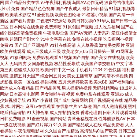
萌白酱jk一线天一区 国产精品国产 51免费在线视频 内射白丝JK 操逼视频骚
网
国产精品分类在线
97午夜福利视频
岛国AV动作无码
波多野吉依电影
小h片免费
国产精品色色视屏
国产午夜成人
最新日韩精品
91福利视频导
航
欧美喷水影院
91爱爱视频
欧美色图论坛
91榴莲小视频
国产高清一卡
吧流水国产 午夜福利Av网 精国产精国产久久 91网站视频在线观看 日韩寂寞
新区
国产看片资源
二色吧97资源站
欧美日韩另类0
91华人
国产日韩一区
二区
日本网站在线免费
免费潮喷
91原创国产视频
成人吃瓜福利
国产在
影院 海角传媒91黑料 91福利社色色 欧美爽爽 超碰日韩 五月大香蕉网站 AV按
线9
操碰高清免费视频
午夜电影全集
国产AV无码
人妻系列
爱豆传媒倩女
幽魂
超清国产剧大全
91中文字幕在线
免费在线小视频
吃瓜福利小视频
免费91
国产日产亚洲精品
91社在线高清
人人草香蕉
激情另类图片
亚洲
摩影院 日韩中文无码一级A片 国产物业视频 91黑丝网站 后入黑丝 影音先锋
欧美在线观看
成人三级成人三级
欧美老女人bb
日日操第一页
91网豆花
视频
91福利剧场
免费影视观看
91视频国产自拍
国产美女在线视频
欧美
偷情福利 亚洲伊人综合色色网 综合avav 伊人电影av在线 天天色情网 日韩伦
又大
无码四虎
女同激吻视频
极品性爱导航
欧美国产拳交喷奶
中文字幕
第三页
超碰成人影视
欧美日韩中文一区
手机看片1204
91色快播
福利撸
影院
激情五月天国产
综合网五月天
美女主播青草
国产高清不卡视频
四
理在线 手机在线三级中文 日本乱码在线播放网址 蜜臀gv蜜芽 黄色伊人 国产
虎影视
欧美一区在线
操碰视频
五月天婷婷欧美
欧美大BB
国产福利啪啪
欧洲成人午夜精品
国产精品美乳
男人操蜜桃视频
无码射精网站
18成年人
高清自拍一区精品 国产精品性爱 东京热无码综合网站 成人三级网站免费 99
网站
日本高清电影网
男女啪啪午夜视频
免费电影在线观看
亚洲ab
成人
少妇视频导航
91国产小青蛙
国产成年免费网站
国产视频高清在线
精品香
蕉
求a片网址
麻豆tv在线观看
在线撸丝片
91草碰
国产成人激情视频
黑料
精品8 91视频永久网址 91新人视频 www久草 av色天堂 午夜福利影音 精品勉
吃瓜精品偷拍
91大神合集
成人拍拍拍免费
香港伦理剧
日韩大片观看网址
日韩免费电影
91羞羞视频
国产网站
青草全福视在线
性导航影视AV
日本
费无码久久 超碰在线c66 亚洲狠狠干综合影院 久久宗和久色宗和 成人BTav天
一级在线视频
国产好片浮力
91久操
国产精品成人在线
精品免费看
人人
看操碰
午夜伦理电影网
久久国自产拍精品
高清乱码0
国产欧美
日韩三级
黄色A片
伦理电影亚洲国产
福利姬黄色网址
欧美伊人影院
丁香成人五月