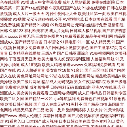
色在线观看
91插
成人中文字幕免费
成年人网站视频
免费在线影院
日本
欧美第一页
国产ts在线观看
午夜影院国产在线
91操在线观看
日韩在线播
放视频
成人大片一级天天
内射性爱网址大全
欧美社区第一页
欧美在线视
频播放
91视频污污污
超碰在线公开
AV蜜桃吃瓜
日本欧美在线看
国产精
选免费视频
国产精品91视频
69热最新网址
无码白丝强行免费
激情影院
日韩
久草123
福利欧美在线
成人片无码
日韩成人极品视频
国产在线诱惑
乱人xxxxx
超黄无码
三级黄色图片
91免费看视频
精品午夜福利网
精品亚
洲成a人
国产精品萌白酱
日本理论
91操电影
91一区
成人精品无
91国产
小视频
日韩美女免费直播
A片网站网址
激情文学色
国产主播第37页
青久
青青
日本精品在线播放
三级A片
国产日韩亚洲综合
91短视频网站
欧美骚
网站
丁香五月天亚洲
欧美大粗吊人妖
深夜福利亚洲
人兽福利导航
91叉
叉操小骚逼
成人18视频
欧美大鸡吧
草逼wwww
久草福利免费试看
岛国
国产在线
91人人超碰青青
美女白丝18禁
91肏比
国产三区电影
国产内射
后入在线
黄色网址网站网址
97超在线视
免费视频网站
精品欧美精品v
欧
美操碰
欧美二级片网址
精品成人无码视频
男女午夜福利影院
欧美三级电
影
免费黄色网址
成年版快手
日韩福利无码
四虎四房
亚洲AV在线豆花
亚
洲区成人
美女黄片免费观看
三级网站视频网
成人日韩精品
日韩福利专区
欧美二区女同
国产精品一区91
小x导航福利
免费黄色在线视频
91原创视
频
欧美日韩小视频
国产成人在线无码
91黑料不
国产极品自拍
岛国最大
色网站
精品无码国产二品
欧美一及片
激情网婷婷
人妖大片
91天堂影视
国产www
成年人伦理片
高清日韩电影
国产尤物视频在线
超碰福利97视
屏
91看片入口
日本国产成人视频
日本日韩欧美在线
黄色资料入口
黄色
网三级毛片
最新黄色av
麻豆影院免费
五月天堂丁香
国产精品水多
福利