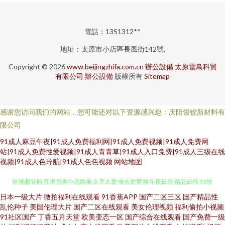
電話：1351312**
地址：太原市小店區長風街142號.
Copyright © 2026
www.beijingzhifa.com.cn
辦公設備
太原雷鳥科貿
有限公司
辦公設備
版權所有
Sitemap
感谢您访问我们的网站，您可能还对以下资源感兴趣：庆阳馁铰新材料有
限公司
91成人麻豆午夜|91成人免费福利网|91成人免费视频|91成人免费网
站|91成人免费性爱视频|91成人青青草|91成人入口免费|91成人三级在线
视频|91成人色导航|91成人色色视频
网站地图
日本一级大片
微拍福利在线观看
91香蕉APP
国产二区三区
国产精品性
五月天色婷姐 91豆花在线 91性爱小视频 日本电影在线免费观看 第一福利社
乱伦种子
美国伦理大片
国产二区在线观看
美女伦理视频
福利偷拍小视频
91社区国产
丁香五月天堂
欧美变态一区
国产综合在线观看
国产免费一级
区视频导航 亚洲另类小说欧美 久草久爱 俺去射官网 午夜日屄 精品日韩 91性