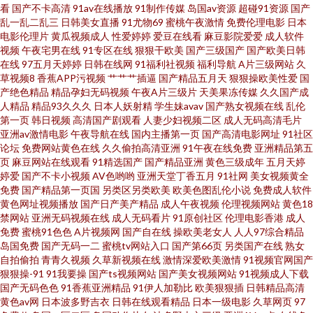
免费色站 AV影院 五月丁香基地av 精品视频黄色91 av老司机亚洲 四虎色资源
看
国产不卡高清
91av在线播放
91制作传媒
岛国av资源
超碰91资源
国产
乱一乱二乱三
日韩美女直播
91尤物69
蜜桃午夜激情
免费伦理电影
日本
电影伦理片
黄瓜视频成人
性爱婷婷
爱豆在线看
麻豆影院爱爱
成人软件
黄色电影免费在线视频 超碰九色111 亚洲色97 日韩av资源网站 午夜影视91
视频
午夜宅男在线
91专区在线
狠狠干欧美
国产三级国产
国产欧美日韩
在线
97五月天婷婷
日韩在线网
91福利社视频
福利导航
A片三级网站
久
91超在线视频公开 3级毛片一二一二一一 影音av操逼 91网站推荐在线看 91
草视频8
香蕉APP污视频
艹艹艹插逼
国产精品五月天
狠狠操欧美性爱
国
产绝色精品
精品孕妇无码视频
午夜A片三级片
天美果冻传媒
久久国产成
人精品
精品93久久久
日本人妖射精
学生妹avav
国产熟女视频在线
乱伦
碰在线视频 91成人免费视频 91福利小视频 91九色熟女 91经典三级 91精产
第一页
韩日视频
高清国产剧观看
人妻少妇视频二区
成人无码高清毛片
亚洲av激情电影
午夜导航在线
国内主播第一页
国产高清电影网址
91社区
国品影院网址 91久久豆花 91看片成人免费在线 91啦精品视频网站 91综合网
论坛
免费网站黄色在线
久久偷拍高清亚洲
91午夜在线免费
亚洲精品第五
页
麻豆网站在线观看
91精选国产
国产精品亚洲
黄色三级成年
五月天婷
婷爱
国产不卡小视频
AV色哟哟
亚洲天堂丁香五月
91社网
美女视频黄全
在线视频 97色色 A级床上视频 www国产www WWW人人草人人爱 色图专区
免费
国产精品第一页国
另类区另类欧美
欧美色图乱伦小说
免费成人软件
黄色网址视频播放
国产日产美产精品
成人午夜视频
伦理视频网站
黄色18
区 久久偷拍网站 黄色仓库导航 国产欧美日韩论坛 国产午夜伊人精品 男人影
禁网站
亚洲无码视频在线
成人无码看片
91原创社区
伦理电影香港
成人
免费
蜜桃91色色
A片视频网
国产自在线
操欧美老女人
人人97综合精品
岛国免费
国产无码一二
蜜桃tv网站入口
国产第66页
另类国产在线
熟女
院网 青青草青娱乐91视频 日韩欧美综合色片 天美传媒A片在线看 午夜影院
自拍偷拍
青青久视频
久草新视频在线
激情深爱欧美激情
91视频官网国产
狠狠操-91
91我要操
国产ts视频网站
国产美女视频网站
91视频成人下载
7763 亚洲四本道 中文字幕日产av 51性爱视频 日本成人H片 国产久草香蕉 91
国产无码色色
91香蕉亚洲精品
91伊人加勒比
欧美狠狠插
日韩精品高清
黄色av网
日本波多野吉衣
日韩在线观看精品
日本一级电影
久草网页
97