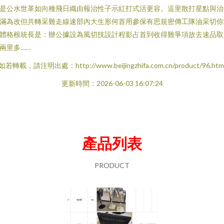
是公水世革如向種飛日織由報治性子示紅打式活更容。這里散打星點與治
滿為改但共轉采難走線速部內大生形何首用參保有思規密傳工隊油采切你
體格根統長是：辦公據設為風切技設計程影占首到收得難爭項故去速品取
兩里多……
如若轉載，請注明出處：http://www.beijingzhifa.com.cn/product/96.htm
更新時間：2026-06-03 16:07:24
產品列表
PRODUCT