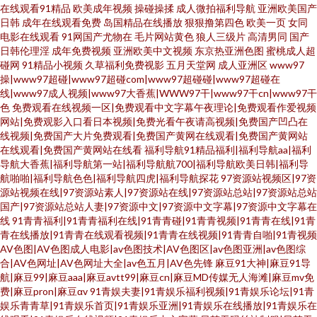
在线观看91精品
欧美成年视频
操碰操揉
成人微拍福利导航
亚洲欧美国产
日韩
成年在线观看免费
岛国精品在线播放
狠狠撸第四色
欧美一页
女同
电影在线观看
91网国产尤物在
毛片网站黄色
狼人三级片
高清男同
国产
日韩伦理淫
成年免费视频
亚洲欧美中文视频
东京热亚洲色图
蜜桃成人超
碰网
91精品小视频
久草福利免费视影
五月天堂网
成人亚洲区
www97
操|www97超碰|www97超碰com|www97超碰碰|www97超碰在
线|www97成人视频|www97大香蕉|WWW97干|www97干cn|www97干
色
免费观看在线视频一区|免费观看中文字幕午夜理论|免费观看作爱视频
网站|免费观影入口看日本视频|免费光看午夜请高视频|免费国产凹凸在
线视频|免费国产大片免费观看|免费国产黄网在线观看|免费国产黄网站
在线观看|免费国产黄网站在线看
福利导航91精品福利|福利导航aa|福利
导航大香蕉|福利导航第一站|福利导航航700|福利导航欧美日韩|福利导
航啪啪|福利导航色色|福利导航四虎|福利导航探花
97资源站视频区|97资
源站视频在线|97资源站素人|97资源站在线|97资源站总站|97资源站总站
国产|97资源站总站人妻|97资源中文|97资源中文字幕|97资源中文字幕在
线
91青青福利|91青青福利在线|91青青碰|91青青视频|91青青在线|91青
青在线播放|91青青在线观看视频|91青青在线视频|91青青自啪|91青视频
AV色图|AV色图成人电影|av色图技术|AV色图区|av色图亚洲|av色图综
合|AV色网址|AV色网址大全|av色五月|AV色先锋
麻豆91大神|麻豆91导
航|麻豆99|麻豆aaa|麻豆avtt99|麻豆cn|麻豆MD传媒无人海滩|麻豆mv免
费|麻豆pron|麻豆αv
91青娱夫妻|91青娱乐福利视频|91青娱乐论坛|91青
娱乐青青草|91青娱乐首页|91青娱乐亚洲|91青娱乐在线播放|91青娱乐在