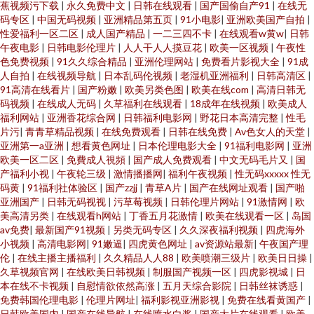
蕉视频污下载
|
永久免费中文
|
日韩在线观看
|
国产国偷自产91
|
在线无
码专区
|
中国无码视频
|
亚洲精品第五页
|
91小电影
|
亚洲欧美国产自拍
|
性爱福利一区二区
|
成人国产精品
|
一二三四不卡
|
在线观看w黄w
|
日韩
午夜电影
|
日韩电影伦理片
|
人人干人人摸豆花
|
欧美一区视频
|
午夜性
色免费视频
|
91久久综合精品
|
亚洲伦理网站
|
免费看片影视大全
|
91成
人自拍
|
在线视频导航
|
日本乱码伦视频
|
老湿机亚洲福利
|
日韩高清区
|
91高清在线看片
|
国产粉嫩
|
欧美另类色图
|
欧美在线com
|
高清日韩无
码视频
|
在线成人无码
|
久草福利在线观看
|
18成年在线视频
|
欧美成人
福利网站
|
亚洲香花综合网
|
日韩福利电影网
|
野花日本高清完整
|
性毛
片污
|
青青草精品视频
|
在线免费观看
|
日韩在线免费
|
Av色女人的天堂
|
亚洲第一a亚洲
|
想看黄色网址
|
日本伦理电影大全
|
91福利电影网
|
亚洲
欧美一区二区
|
免費成人視頻
|
国产成人免费观看
|
中文无码毛片又
|
国
产福利小视
|
午夜轮三级
|
激情播播网
|
福利午夜视频
|
性无码xxxxx 性无
码黄
|
91福利社体验区
|
国产zzjj
|
青草A片
|
国产在线网址观看
|
国产啪
亚洲国产
|
日韩无码视视
|
污草莓视频
|
日韩伦理片网站
|
91激情网
|
欧
美高清另类
|
在线观看h网站
|
丁香五月花激情
|
欧美在线观看一区
|
岛国
av免费
|
最新国产91视频
|
另类无码专区
|
久久深夜福利视频
|
四虎海外
小视频
|
高清电影网
|
91嫩逼
|
四虎黄色网址
|
av资源站最新
|
午夜国产理
伦
|
在线主播主播福利
|
久久精品人人88
|
欧美喷潮三级片
|
欧美日日操
|
久草视频官网
|
在线欧美日韩视频
|
制服国产视频一区
|
四虎影视城
|
日
本在线不卡视频
|
自慰情欲依然高涨
|
五月天综合影院
|
日韩丝袜诱惑
|
免费韩国伦理电影
|
伦理片网址
|
福利影视亚洲影视
|
免费在线看黄国产
|
日韩欧美国内
|
国产在线导航
|
在线喷水白浆
|
国产大片在线观看
|
欧美