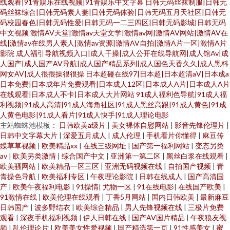
线观看|91青娱乐在线视频|91青娱乐中文字幕
日韩无码丝袜制服|日韩无
码丝袜综合|日韩无码素人妻|日韩无码体验|日韩无码五月天社区|日韩无
码校园春色|日韩无码性爱|日韩无码一二三四区|日韩无码影城|日韩无码
中文视频
激情AV天堂|激情av天堂文学|激情av网|激情AV网站|激情AV在
线|激情av在线男人素人|激情av资源|激情AV自拍|激情A片一区|激情A片
影院
成人福引导航视频入口|成人干操|成人公开在线导航网|成人馆Av|成
人国产|成人国产AV导航|成人国产精品系列|成人国色天香久久|成人黑料
网女AV|成人很很操很很操
日本超碰在线97|日本超|日本超清aV|日本成a
日本免费|日本成年片免费观看|日本成人12区|日本成人A片|日本成人A片
在线观看|日本成人不卡|日本成人大片网站
91成人福利色导航|91成人福
利视频|91成人高清|91成人海角社区|91成人黑丝高跟|91成人黄色|91成
人黄色电影|91成人看片|91成人快手|91成人理论电影
主站蜘蛛池模板：
日韩欧美a级片
|
美女裸体自慰网站
|
影音先锋伦理片
|
日韩中文字幕大片
|
深爱五月成人
|
成人伦理
|
手机看片你懂得
|
麻豆传
媟草草视频
|
欧美精品xx
|
在线三级网址
|
国产第一福利网站
|
变态另类
av
|
欧美另类激情
|
综合国产中文
|
亚洲第一第二区
|
黑丝白浆在线观看
|
欧美骚网站
|
欧美精品一区三区
|
亚洲无码视频在线
|
自拍国产视频
|
青
青操色导航
|
欧美福利专区
|
午夜理论影院
|
日韩在线成人
|
国产高清国
产
|
欧美午夜福利电影
|
91操情
|
尤物一区
|
91在线电影
|
在线国产欧美
|
91激情在线
|
欧美伦理在线观看
|
丁香5月网站
|
国内日韩欧美
|
最新麻豆
日韩国产
|
波多野结衣
|
欧美综合精品
|
男人先锋视频在线
|
三极片免费
观看
|
深夜手机福利视频
|
伊人日韩在线
|
国产AV国片精品
|
午夜狼友视
频
|
乱伦理论片
|
欧美美女性爱视频
|
国产精选第一页
|
91性感美女
|
蜜