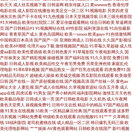
欲天天
成人丝瓜视频下载
日韩逼网
精东传媒入口
黄wwww色
香港伦理
电影在线
成人影院在线播放
欧美足交一区二区
91视频电影
另类四虎
亚
久久 五月天社区婷婷丁香 麻豆首页官网 wwww色鬼 色色爽成人精品 韩国有
洲东京热
国产不卡在线
91九色视频
日本天堂视频导航
日本三级光棍影院
91大神精品
欧美怡红院院二区
爱豆传媒观看网站
综合日韩欧美
草逼网首
页
国产日韩精品91
91视频网站在线
69性影院
福利资源在线
91自拍最新
码电影 91九色女神蝌蚪在线 日本黄色网页 东京色视频 91社在线 欧美淫色综
网址
青青草国产成人
黄色岛国网站
欧美一xxxxx
欧美gayv
91色情激情网
中国韩国日本高清
国产国产一区
亚洲欧洲成人
日韩在线
久久国产影视综
合 福利视频导航大全 在线观看污视频的网站 欧美成人三级 波多野结依玖玖
合
欧美69潮喷
伦理片app下载
激情视频国产精品
91草莓久草超碰
成人性
爱aa影院
欧美性爱插插
欧美日韩色黄片
91草莓影院
午夜电影网久久
国
产丝袜美女
国产精彩视频
操碰视屏
国产福利在线
91久久影院
免费日韩
资源 午夜寂寞影视院 久久精品首页 97超碰碰 日韩欧美精品人妻三区 玖玖大
电影
日韩成人影视
欧美精品性交
午夜宅男免费
另类亚洲色情
家庭乱伦
理电影
91草B草B视频
国产精品熟女一
国产巨乳在线观看
四虎免费91
国
香蕉网 TS人妖专区 色色九一综合 国产精品视频久久 操逼123首页 婷婷色网
内精品无码短片
超碰成人操操
欧美猛交视频
西瓜影院在线观看
欧美做受
日韩
国产在线一
国产原创视频在线
国产视频高清
国产丝袜一区
黄色av
网址大全
人妻乱视
国产成人在线网站
久草视频资源站
综合五月香
成人
站 韩曰美野外群P 91情趣视频 欧美少妇肏屄 东京热九九综合部 亚洲黄页网址
app在线
四虎试看
91男女
国产男小鲜肉同
福利影院网站
激情五月天色色
欧美极品电影
日韩成人第一页
国产日韩欧美电影
久久机热
成人午夜网
大全 老司机福利大香蕉 99在线老司机福利 天堂尤物在线视频 韩国不卡一区
黄色天堂男人
操视频免费91
日韩中文在线
精品中的精品
97国产精品视
频
91美女在线视频
51欧美
一区精品麻豆经典
国产在线观看资源
波多野
洁衣视频
污网站免费看
特级欧美在线观看
自拍视频91
91艹艹
久草网在
二区三区 91黑丝无码 青青草国拍2025 东方av网 亚洲TV无码精品 久久鲁鲁
线
18福利影院
老司机蜜桃在线
成人精品一区二区
韩日爆乳无码三级
欧
美伦理电影网站
艹艹操操
AV黄色观看网站
日韩欧美在线国产
新91视频