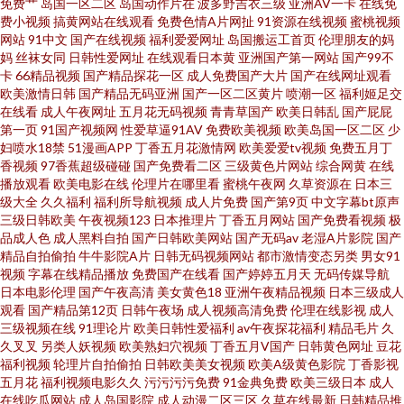
免费艹
岛国一区二区
岛国动作片在
波多野吉衣三级
亚洲AV一卡
在线免
免费在线视频 日本怡红院欧美V免费 国产综合另类ts 91深夜福利视频 日韩二
费小视频
搞黄网站在线观看
免费色情A片网扯
91资源在线视频
蜜桃视频
网站
91中文
国产在线视频
福利爱爱网址
岛国搬运工首页
伦理朋友的妈
级网站 国产自拍第一页 www91豆花com 午夜福利影院在线 老司机深夜在线
妈
丝袜女同
日韩性爱网址
在线观看日本黄
亚洲国产第一网站
国产99不
卡
66精品视频
国产精品探花一区
成人免费国产大片
国产在线网址观看
欧美激情日韩
国产精品无码亚洲
国产一区二区黄片
喷潮一区
福利姬足交
操人妻av 午夜资源网 老湿机午夜场福利 变态另类首页在线 午夜剧场大香蕉
在线看
成人午夜网址
五月花无码视频
青青草国产
欧美日韩乱
国产屁屁
第一页
91国产视频网
性爱草逼91AV
免费欧美视频
欧美岛国一区二区
少
丁香花 美女强网址 成人不卡 伊人怡春院123区 欧美日韩色情a片 东京热男人
妇喷水18禁
51漫画APP
丁香五月花激情网
欧美爱爱tv视频
免费五月丁
香视频
97香蕉超级碰碰
国产免费看二区
三级黄色片网站
综合网黄
在线
播放观看
欧美电影在线
伦理片在哪里看
蜜桃午夜网
久草资源在
日本三
的天堂男 最新三级片网站 97超碰人人操 少妇人妻超碰在线 欧洲色图网站 婷
级大全
久久福利
福利所导航视频
成人片免费
国产第9页
中文字幕bt原声
三级日韩欧美
午夜视频123
日本推理片
丁香五月网站
国产免费看视频
极
婷成人伊人网 91国产在线免费观看 91社区入口免费 东方成人AV 国产精品玖
品成人色
成人黑料自拍
国产日韩欧美网站
国产无码av
老湿A片影院
国产
精品自拍偷拍
牛牛影院A片
日韩无码视频网站
都市激情变态另类
男女91
视频
字幕在线精品播放
免费国产在线看
国产婷婷五月天
无码传媒导航
玖玖 后入小少妇 久久草福利 欧美交换国产一区内射 日韩1区二区 天天干天天
日本电影伦理
国产午夜高清
美女黄色18
亚洲午夜精品视频
日本三级成人
观看
国产精品第12页
日韩午夜场
成人视频高清免费
伦理在线影视
成人
草天天舔 亚洲色图探花 91白丝网站 91视频正片 avttbt www色情 91九色蝌蚪
三级视频在线
91理论片
欧美日韩性爱福利
av午夜探花福利
精品毛片
久
久叉叉
另类人妖视频
欧美熟妇穴视频
丁香五月V国产
日韩黄色网址
豆花
福利视频
轮理片自拍偷拍
日韩欧美美女视频
欧美A级黄色影院
丁香影视
视频 日本中文字幕影片 黄色网入口站链接 爱豆传媒免费播放 午夜影院污av
五月花
福利视频电影久久
污污污污免费
91金典免费
欧美三级日本
成人
在线吃瓜网站
成人岛国影院
成人动漫二区三区
久草在线最新
日韩精品推