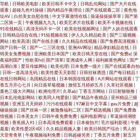
导航
|
日韩欧美电影
|
欧美日韩不卡中文
|
日韩乱伦网站
|
国产大片在线
观看
|
超碰九色91操碰
|
国内精品午夜理论
|
国产在线观看二区
|
黄色地
址AV
|
白丝美女自慰在线
|
中文字幕激情在线
|
操逼操操操草草
|
国产第
二区第一页
|
午夜视频九九九
|
欧美艺术片在线看
|
欧美不卡视频在线
|
91在线精品
|
高清无码不卡一区
|
欧美在线视频网址
|
国产人妖在线观看
|
日韩精品综合在线
|
91短视频在线
|
伊人久久精品欧美
|
国产三级视频
网站
|
欧美高清
|
国产在线主播
|
久久精品在线视频
|
国产免费高清视频
|
国产日韩一区
|
国产一二三区在线
|
亚洲AV网址
|
精品孕妇精品在线
|
日
韩美女免费视频
|
亚洲欧美日本国产
|
欧美日韩天堂在线
|
国产免费a
|
深
夜福利国产
|
性欧美hd
|
国产清草
|
亚洲成年人网
|
福利姬黄色网址
|
国产
高潮白浆
|
爱豆传媒网站
|
欧美伦理
|
日本免费一级片
|
国产在线观看自拍
|
日韩一道高清无码
|
欧美性爱天天影院
|
日韩丝袜诱惑
|
国产每日精品
|
在线日韩网站
|
岛国精品在线
|
日本韩国在线观看
|
A片网站在线观看
|
丁
香五月开心七月
|
向日葵草莓视频
|
激情五月婷婷五月
|
久草社区视频
|
黄色三级大片网站
|
欧洲伦理片
|
久草ab
|
丁香五月网站
|
日日射狠狠撸
|
日本乱伦电影网站
|
欧美同人纯爱剧
|
国产精品午夜精品
|
亚州精品三级
视频
|
亚洲五月天婷婷
|
污污在线观看
|
97麻豆中文字幕
|
gay片免费
|
超
碰操操操
|
国产丝袜一区
|
敕激撸福利二区
|
国产精选视频
|
国产免费激
情视频
|
日本美女片
|
日韩午夜免费免费
|
福利电影网址
|
草逼操得潮喷
视频
|
香蕉插入91
|
日本高清免费观看
|
日本偷拍片
|
毛片福利影视
|
午夜
羞羞
|
欧美性爱2区4区
|
久久精品视频人妻
|
欧美日韩国产综合
|
男人的
天堂青青草
|
午夜视频福利免费
|
日韩超碰另类
|
丁香五月免费
|
新五月