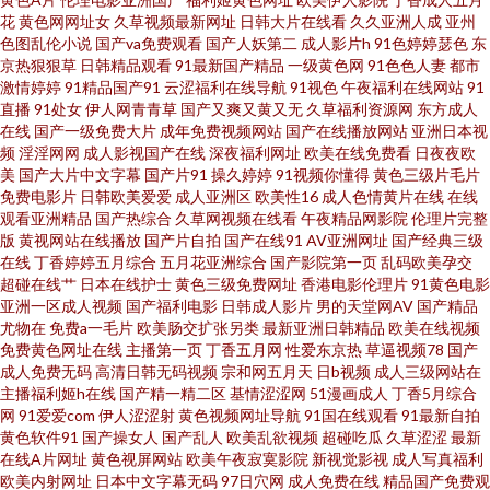
堂网 亚洲趁人 久久天堂国产情侣 99福利导航微拍 午夜AV干干 九九九毛片在
花
黄色网网址女
久草视频最新网址
日韩大片在线看
久久亚洲人成
亚州
色图乱伦小说
国产va免费观看
国产人妖第二
成人影片h
91色婷婷瑟色
东
线 97操在线视频 日韩成人免费 国产第37页 91视频在线观看播放 日本一道本
京热狠狠草
日韩精品观看
91最新国产精品
一级黄色网
91色色人妻
都市
激情婷婷
91精品国产91
云涩福利在线导航
91视色
午夜福利在线网站
91
直播
91处女
伊人网青青草
国产又爽又黄又无
久草福利资源网
东方成人
国产精品精品国产 91传媒熊猫视频 欧美免费乱码 成人小说网免费91 亚洲精
在线
国产一级免费大片
成年免费视频网站
国产在线播放网站
亚洲日本视
频
淫淫网网
成人影视国产在线
深夜福利网址
欧美在线免费看
日夜夜欧
品欧美国产日韩 久久只这里有精品 韩国伦理片妈妈的朋友 免费观看国产视频
美
国产大片中文字幕
国产片91
操久婷婷
91视频你懂得
黄色三级片毛片
免费电影片
日韩欧美爱爱
成人亚洲区
欧美性16
成人色情黄片在线
在线
观看亚洲精品
国产热综合
久草网视频在线看
午夜精品网影院
伦理片完整
欧美综合另类 欧美午夜狼人 天天肏屄天天艹 婷婷五月天狠狠撸一区 日韩首
版
黄视网站在线播放
国产片自拍
国产在线91
AV亚洲网址
国产经典三级
在线
丁香婷婷五月综合
五月花亚洲综合
国产影院第一页
乱码欧美孕交
页 狼人香蕉av 变态另类之放异物欧美 香蕉超碰人妻 日本www69 午夜激情视
超碰在线艹
日本在线护士
黄色三级免费网址
香港电影伦理片
91黄色电影
亚洲一区成人视频
国产福利电影
日韩成人影片
男的天堂网AV
国产精品
尤物在
免费a一毛片
欧美肠交扩张另类
最新亚洲日韩精品
欧美在线视频
频网站 亚洲天堂精品在线观看 91偷拍导航 99国产丝袜在线 97色综合 ts人妖
免费黄色网址在线
主播第一页
丁香五月网
性爱东京热
草逼视频78
国产
成人免费无码
高清日韩无码视频
宗和网五月天
日b视频
成人三级网站在
视频一区在线 97超碰蜜臀 午夜老司机福利影院 久久不射一区 AV福利第一网
主播福利姬h在线
国产精一精二区
基情涩涩网
51漫画成人
丁香5月综合
网
91爱爱com
伊人涩涩射
黄色视频网址导航
91国在线观看
91最新自拍
黄色软件91
国产操女人
国产乱人
欧美乱欲视频
超碰吃瓜
久草涩涩
最新
站 四虎AⅤ 黄色视频伊人网 91资源在线免费视频 婷婷丁香五月导航 久草在线
在线A片网址
黄色视屏网站
欧美午夜寂寞影院
新视觉影视
成人写真福利
欧美内射网址
日本中文字幕无码
97日穴网
成人免费在线
精品国产免费观