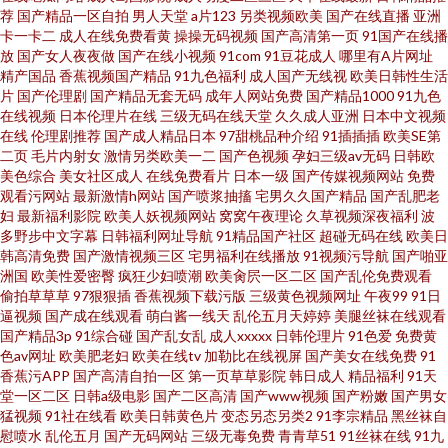
欧美另类中文 福利国产pron 91猫先生81部合集 日本在线豆花社区亚洲 精品
荐
国产精品一区自拍
男人天堂
a片123
另类视频欧美
国产在线直播
亚洲
卡一卡二
成人在线免费看黄
操操无码视频
国产高清第一页
91国产在线播
放
国产女人夜夜做
国产在线小视频
91com
91豆花成人
哪里有A片网址
久久加勒比无码 www91高清 午夜福利a毛片 麻豆性爱AV 大香蕉伊人精品 最
精产国品
香蕉视频国产精品
91九色福利
成人国产无线视
欧美日韩性生活
片
国产伦理剧
国产精品无套无码
成年人网站免费
国产精品1000
91九色
新日韩欧美A网 青娱乐论坛91 国产久久九九九九九 91情侣视频 日韩av不卡
在线视频
日本伦理片在线
三级无码在线天堂
久久成人亚洲
日本中文视频
在线
伦理剧推荐
国产成人精品日本
97甜桃品种介绍
91插插插
欧美SE第
二页
毛片内射女
激情另类欧美一二
国产色视频
孕妇三级av无码
日韩欧
成人电影 含羞草91在线观看 91在线观看玖玖 色宅男宅女91 激情片在線 au黄
美色综合
美女社区成人
在线免费看片
日本一级
国产传媒视频网站
免费
观看污网站
最新激情h网站
国产喷浆抽搐
宅男久久国产精品
国产乱肥老
色av网站 微拍福利一区 久久av社区 超碰人人青 宅福利白浆 欧美一区二区三
妇
最新福利影院
欧美人妖视频网站
窝窝午夜理论
久草视频深夜福利
波
多野步中文字幕
日韩福利网址导航
91精品国产社区
超碰无码在线
欧美日
韩高清免费
国产激情视频三区
宅男福利在线播放
91视频污导航
国产啪亚
区操逼 国产乱人妻精品入口 91系列在线视频 色香焦av网 久久草六月 操片网
洲国
欧美性爱密臀
疯狂少妇喷潮
欧美肏屄一区二区
国产乱伦免费观看
偷拍草草草
97狠狠插
香蕉视频下载污版
三级黄色视频网址
午夜99
91日
站在线观看免费 亚洲欧美都市激情 欧美豆花91 东京热亚洲传媒
逼视频
国产成在线观看
萌白酱一线天
乱伦五月天婷婷
美腿丝袜在线观看
国产精品3p
91综合碰
国产乱女乱
成人xxxxx
日韩伦理片
91色爱
免费黄
色av网址
欧美肥老妇
欧美在线tv
加勒比在线视屏
国产美女在线免费
91
香蕉污APP
国产高清自拍一区
第一页草草影院
韩日成人
精品福利
91天
堂一区二区
日韩a级电影
国产二区高清
国产www视频
国产粉嫩
国产男女
猛视频
91社在线看
欧美日韩黄色片
变态另态另类2
91李宗精品
黑丝袜自
慰喷水
乱伦五月
国产无码网站
三级无毒免费
青青草51
91丝袜在线
91九