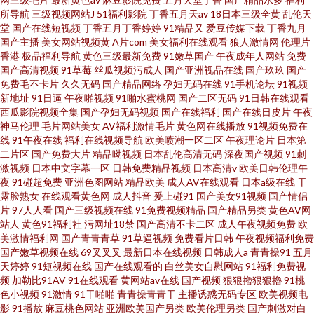
所导航
三级视频网站J
51福利影院
丁香五月天av
18日本三级全黄
乱伦天
堂
国产在线短视频
丁香五月丁香婷婷
91精品又
爱豆传媒下载
丁香九月
国产主播
美女网站视频黄
A片com
美女福利在线观看
狼人激情网
伦理片
香港
极品福利导航
黄色三级最新免费
91嫩草国产
午夜成年人网站
免费
国产高清视频
91草莓
丝瓜视频污成人
国产亚洲视品在线
国产玖玖
国产
免费毛不卡片
久久无码
国产精品网络
孕妇无码在线
91手机论坛
91视频
新地址
91日逼
午夜啪视频
91啪水蜜桃网
国产二区无码
91日韩在线观看
西瓜影院视频全集
国产孕妇无码视频
国产在线福利
国产在线日皮片
午夜
神马伦理
毛片网站美女
AV福利激情毛片
黄色网在线播放
91视频免费在
线
91午夜在线
福利在线视频导航
欧美喷潮一区二区
午夜理论片
日本第
二片区
国产免费大片
精品呦视频
日本乱伦高清无码
深夜国产视频
91刺
激视频
日本中文字幕一区
日韩免费精品视频
日本高清v
欧美日韩伦理午
夜
91碰超免费
亚洲色图网站
精品欧美
成人AV在线观看
日本a级在线
干
露脸熟女
在线观看黄色网
成人抖音
爰上碰91
国产美女91视频
国产情侣
片
97人人看
国产三级视频在线
91免费视频精品
国产精品另类
黄色AV网
站人
黄色91福利社
污网址18禁
国产高清不卡二区
成人午夜视频免费
欧
美激情福利网
国产青青青草
91草逼视频
免费看片日韩
午夜视频福利免费
国产嫩草视频在线
69叉叉叉
最新日本在线视频
日韩成人a
青青操91
五月
天婷婷
91短视频在线
国产在线观看的
白丝美女自慰网站
91福利免费视
频
加勒比91AV
91在线观看
黄网站av在线
国产视频
狠狠擼狠狠擼
91桃
色小视频
91激情
91干啪啪
青青操青青干
主播诱惑无码专区
欧美视频电
影
91播放
麻豆桃色网站
亚洲欧美国产另类
欧美伦理另类
国产刺激对白