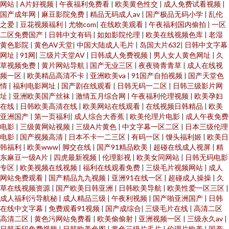
网站
|
A片好视频
|
午夜福利免费看
|
欧美黄色性交
|
成人免费试看视频
|
国产成年网
|
麻豆影院免费
|
精品无码成人av
|
国产极品无码小学
|
乱伦
之爱
|
豆花视频福利
|
尤物com
|
在线欧美观看
|
午夜福利国内偷拍
|
一区
二区免费国产
|
日韩中文有码
|
如如影院伦理
|
欧美在线视频色库
|
老湿
黄色影院
|
黄色AV天堂
|
中国大陆成人毛片
|
岛国大片632
|
日韩中文字幕
网址
|
91网
|
三级片天堂AV
|
日韩成人免费视频
|
男人女人黄色网址
|
久
草视频免费
|
黄片网站导航
|
国产无业三区
|
夜夜骑青青草
|
成人在线视
频一区
|
欧美精品高清不卡
|
亚洲欧美va
|
91国产自拍视频
|
国产天堂色
情
|
福利电影网址
|
国产剧在线观看
|
日韩无码一二区
|
日韩三级影片网
址
|
亚洲欧美国产丝袜
|
激情五月综合网
|
午夜福利伦理视频
|
欧美孕妇
在线
|
日韩欧美高清在线
|
欧美网站在线观看
|
在线视频日韩精品
|
欧美
亚洲国产
|
第一页福利
|
成人综合大香蕉
|
欧美伦理片电影
|
成人午夜免费
电影
|
三级黄网站视频
|
三级A片黄色
|
中文字幕一区二区
|
日本三级伦理
电影
|
国产视频高清
|
日本不卡一二三区
|
有码一区
|
馒头福利姬
|
欧美日
韩福利
|
欧美www
|
脚交在线
|
国产91精品欧美
|
超碰在线成人视屏
|
精
东麻豆一级A片
|
四虎最新视频
|
伦理影视
|
欧美女同网站
|
日韩无码电影
专区
|
欧美视频在线视频
|
福利在线观看免费
|
三级毛片视频网站
|
成人
网站免费观看
|
国产精品九九视频
|
亚洲91在线一区
|
超碰成人操操
|
久
草在线视频资源
|
国产欧美日韩亚洲
|
日韩欧美导航
|
欧美性爱一区三区
|
成人福利污导航秘
|
成人精品三级
|
午夜利视频
|
国产啪亚洲国产
|
日韩
在线中文字幕
|
免费观看91视频
|
国产成综合
|
三级毛片在线
|
高清二区
高清二区
|
黄色污网站免费看
|
欧美偷偷射
|
亚洲视频一区
|
三级永久av
|
日韩无码免费视频
|
日韩欧美色图
|
黄色三级片毛片
|
伦理片欧美
|
国产