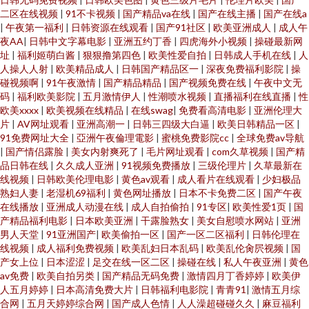
二区在线视频
|
91不卡视频
|
国产精品va在线
|
国产在线主播
|
国产在线a
|
午夜第一福利
|
日韩资源在线观看
|
国产91社区
|
欧美亚洲成人
|
成人午
夜AA
|
日韩中文字幕电影
|
亚洲五约丁香
|
四虎海外小视频
|
操碰最新网
址
|
福利姬萌白酱
|
狠狠撸第四色
|
欧美性爱自拍
|
日韩成人手机在线
|
人
人操人人射
|
欧美精品成人
|
日韩国产精品区一
|
深夜免费福利影院
|
操
碰视频啊
|
91午夜激情
|
国产精品精品
|
国产视频免费在线
|
午夜中文无
码
|
福利欧美影院
|
五月激情伊人
|
性潮喷水视频
|
直播福利在线直播
|
性
欧美xxxx
|
欧美视频在线精品
|
在线swag
|
免费看高清电影
|
亚洲伦理大
片
|
AV网址观看
|
亚洲高潮一
|
日韩三四级大白逼
|
欧美日韩精品一区
|
91免费网址大全
|
亞洲午夜倫理電影
|
蜜桃免费影院cc
|
全球免费av导航
|
国产情侣露脸
|
美女内射爽死了
|
毛片网址观看
|
com久草视频
|
国产精
品日韩在线
|
久久成人亚洲
|
91视频免费播放
|
三级伦理片
|
久草最新在
线视频
|
日韩欧美伦理电影
|
黄色av观看
|
成人看片在线观看
|
少妇极品
熟妇人妻
|
老湿机69福利
|
黄色网址播放
|
日本不卡免费二区
|
国产午夜
在线播放
|
亚洲成人动漫在线
|
成人自拍偷拍
|
91专区
|
欧美性爱1页
|
国
产精品福利电影
|
日本欧美亚洲
|
干露脸熟女
|
美女自慰喷水网站
|
亚洲
男人天堂
|
91亚洲国产
|
欧美偷拍一区
|
国产一区二区福利
|
日韩伦理在
线视频
|
成人福利免费视频
|
欧美乱妇日本乱码
|
欧美乱伦肏屄视频
|
国
产女上位
|
日本涩涩
|
足交在线一区二区
|
操碰在线
|
私人午夜亚洲
|
黄色
av免费
|
欧美自拍另类
|
国产精品无码免费
|
激情四月丁香婷婷
|
欧美伊
人五月婷婷
|
日本高清免费大片
|
日韩福利电影院
|
青青91
|
激情五月综
合网
|
五月天婷婷综合网
|
国产成人色情
|
人人澡超碰碰久久
|
麻豆福利