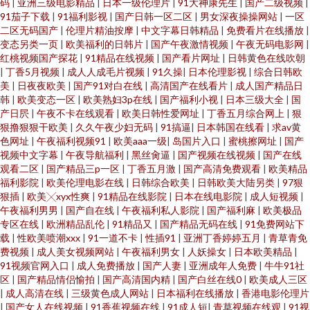
码
|
亚洲三级电影精品
|
日本一级伦理片
|
91大神康先生
|
国产二级视频
|
91茄子下载
|
91福利影视
|
国产日韩一区二区
|
男女深夜操操网站
|
一区
二区无码国产
|
伦理片精油按摩
|
中文字幕日韩精品
|
免费看片在线播放
|
变态另类一页
|
欧美福利的日韩片
|
国产午夜激情视频
|
午夜无码电影网
|
红桃视频国产探花
|
91精品在线视频
|
国产看片网址
|
日韩黄色在线吹朝
|
丁香5月视频
|
成人人成毛片视频
|
91久操
|
日本伦理影视
|
综合日韩欧
美
|
日夜夜欧美
|
国产91对白在线
|
高清国产在线看片
|
成人国产精品日
韩
|
欧美变态一区
|
欧美熟妇3p在线
|
国产福利小视
|
日本三级大全
|
国
产日屄
|
午夜不卡在线观看
|
欧美日韩性爱网址
|
丁香五月综合网上
|
狠
狠撸狠狠干欧美
|
久久午夜少妇无码
|
91搞逼
|
日本韩国在线看
|
求av黄
色网址
|
午夜福利视频91
|
欧美aaa一级
|
岛国片入口
|
蜜桃擦网址
|
国产
视频中文字幕
|
午夜导航福利
|
黑丝肏逼
|
国产视频在线视频
|
国产在线
观看二区
|
国产精品三p一区
|
丁香五月激
|
国产高清免费观看
|
欧美精品
福利影院
|
欧美伦理电影在线
|
日韩综合欧美
|
日韩欧美大陆另类
|
97狠
狠插
|
欧美╳xyx性爽
|
91精品在线影院
|
日本在线电影院
|
成人短视频
|
午夜福利男男
|
国产自在线
|
午夜福利私人影院
|
国产福利麻
|
欧美极品
专区在线
|
欧洲精品乱伦
|
91精品又
|
国产精品无码在线
|
91免费网站下
载
|
性欧美喷潮xxx
|
91一道不卡
|
性插91
|
亚洲丁香婷婷五月
|
青草青免
费视频
|
成人美女视频网站
|
午夜福利男女
|
人妖操女
|
日本欧美精品
|
91视频官网入口
|
成人免费播放
|
国产人妻
|
亚洲成年人免费
|
牛牛91社
区
|
国产精品情侣愉拍
|
国产高清国内精
|
国产白丝在线0
|
欧美成人三区
|
成人高清在线
|
三级黄色成人网站
|
日本福利在线播放
|
香港电影伦理片
|
国产女人在线视频
|
91香蕉视频在线
|
91成人短
|
青草视频在线观
|
91视