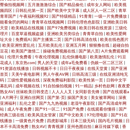
臀偷拍视频网
|
五月激激激综合
|
国产精品偷伦
|
成年女人网站
|
欧美视
频四区
|
日韩乱伦第一页
|
国产欧美中文字幕
|
成人区人一区二区
|
青草
青草国产
|
午夜福利视频92
|
国产特级精品
|
91青青
|
一级一片免费播放
|
能看肏屄的网站
|
青青草在线视频网
|
日韩伦理色色影院
|
亚洲欧美日韩
天堂
|
欧美精品在线视频
|
国产97免费视频
|
欧美日韩在线资源
|
三级伦
理片
|
百度草逼视频盗摄
|
亚洲欧美另类综合
|
青青草自拍
|
欧美性爱网
址大全
|
免费观A
|
国产主播第二页
|
国产日韩高清在线
|
欧美在线色图片
|
欧美亚洲性爱乱伦
|
五月欧美乱伦
|
亚洲五月网
|
狠狠撸在线
|
超碰自拍
豆花
|
欧美国产激情二
|
操碰免费视频在线
|
国产第八页
|
A片免费观看网
站
|
伦理片免费看
|
午夜伦理视频
|
乱伦快播电影
|
欧美激情乱伦
|
91豆
花成人
|
东京热com
|
男人的天堂
|
成年a毛免费看
|
伪娘一区二区三区
|
91资源在线播放
|
日韩视频不卡
|
日日干夜夜操
|
在线天堂黄
|
国产亚洲
首页
|
天美午夜电影网
|
男人午夜AV网
|
日韩高清三级
|
在线亚洲清纯无
码
|
三级性爱视频在线
|
深夜免费福利影院
|
欧美性第一页
|
日韩中文字
幕乱码
|
成年视频在线
|
91自拍偷拍视频
|
91一精品
|
乡村色欲网
|
夜夜爱
熟女AV
|
丝袜欧美日韩变态
|
人人人人叉
|
女同影音先锋
|
国产在线观看a
|
A片网子
|
亚洲白丝网页
|
国产第-页
|
操国产美女
|
美女被草网站
|
深夜
亚洲福利
|
乱伦之爱
|
国产九九热视频
|
老湿午夜影院
|
国产高清成年网
站
|
成人午夜免费
|
国产91一区二
|
91国产免费
|
在线观看你懂得
|
国产
经典三级在线
|
欧美风流女管家
|
国产中文欧美
|
97伦理电影
|
国产91在
线播放
|
一级黄色片免费
|
四虎影城库
|
日本三级无码
|
国内毛片视频
|
日
本不卡高清免费
|
熟女AV
|
青青视屏
|
亚州色图自拍
|
麻豆传媒下载
|
香