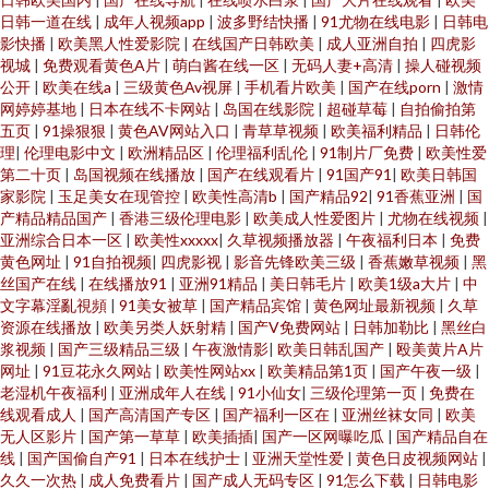
日韩一道在线
|
成年人视频app
|
波多野结快播
|
91尤物在线电影
|
日韩电
影快播
|
欧美黑人性爱影院
|
在线国产日韩欧美
|
成人亚洲自拍
|
四虎影
视城
|
免费观看黄色A片
|
萌白酱在线一区
|
无码人妻+高清
|
操人碰视频
公开
|
欧美在线a
|
三级黄色Av视屏
|
手机看片欧美
|
国产在线porn
|
激情
网婷婷基地
|
日本在线不卡网站
|
岛国在线影院
|
超碰草莓
|
自拍偷拍第
五页
|
91操狠狠
|
黄色AV网站入口
|
青草草视频
|
欧美福利精品
|
日韩伦
理
|
伦理电影中文
|
欧洲精品区
|
伦理福利乱伦
|
91制片厂免费
|
欧美性爱
第二十页
|
岛国视频在线播放
|
国产在线观看片
|
91国产91
|
欧美日韩国
家影院
|
玉足美女在现管控
|
欧美性高清b
|
国产精品92
|
91香蕉亚洲
|
国
产精品精品国产
|
香港三级伦理电影
|
欧美成人性爱图片
|
尤物在线视频
|
亚洲综合日本一区
|
欧美性xxxxx
|
久草视频播放器
|
午夜福利日本
|
免费
黄色网址
|
91自拍视频
|
四虎影视
|
影音先锋欧美三级
|
香蕉嫩草视频
|
黑
丝国产在线
|
在线播放91
|
亚洲91精品
|
美日韩毛片
|
欧美1级a大片
|
中
文字幕淫亂視頻
|
91美女被草
|
国产精品宾馆
|
黄色网址最新视频
|
久草
资源在线播放
|
欧美另类人妖射精
|
国产V免费网站
|
日韩加勒比
|
黑丝白
浆视频
|
国产三级精品三级
|
午夜激情影
|
欧美日韩乱国产
|
殴美黄片A片
网址
|
91豆花永久网站
|
欧美性网站xx
|
欧美精品第1页
|
国产午夜一级
|
老湿机午夜福利
|
亚洲成年人在线
|
91小仙女
|
三级伦理第一页
|
免费在
线观看成人
|
国产高清国产专区
|
国产福利一区在
|
亚洲丝袜女同
|
欧美
无人区影片
|
国产第一草草
|
欧美插插
|
国产一区网曝吃瓜
|
国产精品自在
线
|
国产国偷自产91
|
日本在线护士
|
亚洲天堂性爱
|
黄色日皮视频网站
|
久久一次热
|
成人免费看片
|
国产成人无码专区
|
91怎么下载
|
日韩电影