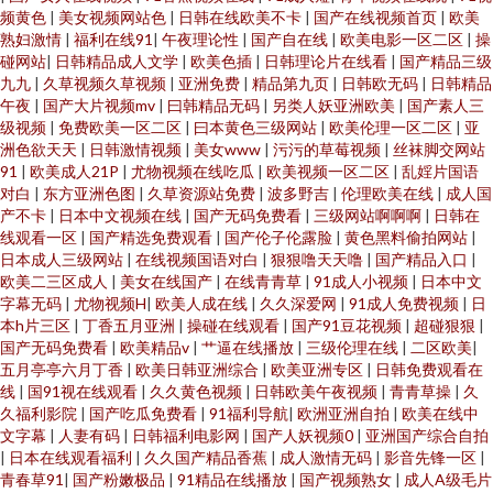
频黄色
|
美女视频网站色
|
日韩在线欧美不卡
|
国产在线视频首页
|
欧美
熟妇激情
|
福利在线91
|
午夜理论性
|
国产自在线
|
欧美电影一区二区
|
操
碰网站
|
日韩精品成人文学
|
欧美色插
|
日韩理论片在线看
|
国产精品三级
九九
|
久草视频久草视频
|
亚洲免费
|
精品第九页
|
日韩欧无码
|
日韩精品
午夜
|
国产大片视频mv
|
曰韩精品无码
|
另类人妖亚洲欧美
|
国产素人三
级视频
|
免费欧美一区二区
|
曰本黄色三级网站
|
欧美伦理一区二区
|
亚
洲色欲天天
|
日韩激情视频
|
美女www
|
污污的草莓视频
|
丝袜脚交网站
91
|
欧美成人21P
|
尤物视频在线吃瓜
|
欧美视频一区二区
|
乱婬片国语
对白
|
东方亚洲色图
|
久草资源站免费
|
波多野吉
|
伦理欧美在线
|
成人国
产不卡
|
日本中文视频在线
|
国产无码免费看
|
三级网站啊啊啊
|
日韩在
线观看一区
|
国产精选免费观看
|
国产伦子伦露脸
|
黄色黑料偷拍网站
|
日本成人三级网站
|
在线视频国语对白
|
狠狠噜天天噜
|
国产精品入口
|
欧美二三区成人
|
美女在线国产
|
在线青青草
|
91成人小视频
|
日本中文
字幕无码
|
尤物视频H
|
欧美人成在线
|
久久深爱网
|
91成人免费视频
|
日
本h片三区
|
丁香五月亚洲
|
操碰在线观看
|
国产91豆花视频
|
超碰狠狠
|
国产无码免费看
|
欧美精品v
|
艹逼在线播放
|
三级伦理在线
|
二区欧美
|
五月亭亭六月丁香
|
欧美日韩亚洲综合
|
欧美亚洲专区
|
日韩免费观看在
线
|
国91视在线观看
|
久久黄色视频
|
日韩欧美午夜视频
|
青青草操
|
久
久福利影院
|
国产吃瓜免费看
|
91福利导航
|
欧洲亚洲自拍
|
欧美在线中
文字幕
|
人妻有码
|
日韩福利电影网
|
国产人妖视频0
|
亚洲国产综合自拍
|
日本在线观看福利
|
久久国产精品香蕉
|
成人激情无码
|
影音先锋一区
|
青春草91
|
国产粉嫩极品
|
91精品在线播放
|
国产视频熟女
|
成人A级毛片